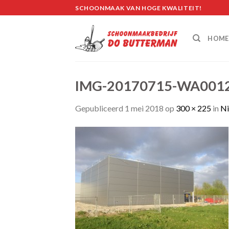
Skip
SCHOONMAAK VAN HOGE KWALITEIT!
to
content
HOME
IMG-20170715-WA0012
Gepubliceerd
1 mei 2018
op
300 × 225
in
N