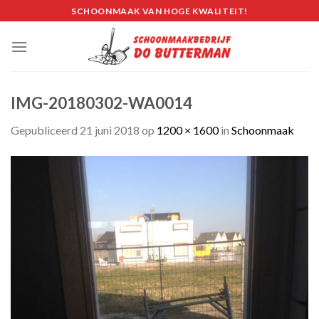
Skip
SCHOONMAAK VAN HOGE KWALITEIT!
to
content
IMG-20180302-WA0014
Gepubliceerd
21 juni 2018
op
1200 × 1600
in
Schoonmaak