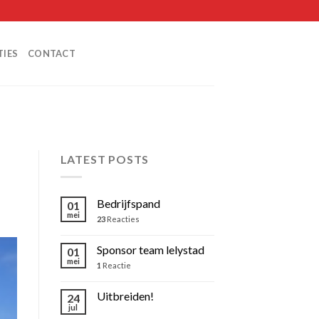
TIES
CONTACT
LATEST POSTS
Bedrijfspand
01
mei
23
Reacties
Sponsor team lelystad
01
mei
1
Reactie
Uitbreiden!
24
jul