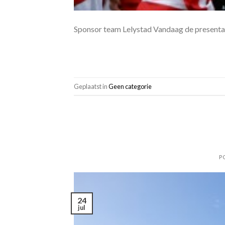
Sponsor team Lelystad Vandaag de presentati
Geplaatst in
Geen categorie
P
24
jul