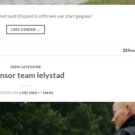
het bedrijfspand is officieel van start gegaan!
LEES VERDER
→
23
Reac
GEEN CATEGORIE
nsor team lelystad
POSTED ON
1 MEI 2018
BY
MARK