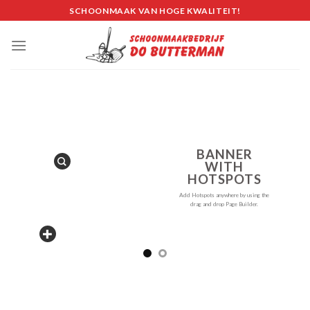
Skip
SCHOONMAAK VAN HOGE KWALITEIT!
to
content
BANNER
WITH
HOTSPOTS
Add Hotspots anywhere by using the
drag and drop Page Builder.